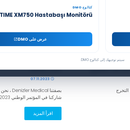
كتالوج DMO
IME XM750 Hastabaşı Monitörü
عرض على DMO
سيتم توجيهك إلى كتالوج DMO.
تارك 2023
07.11.2023
شاركنا في المؤتمر الوطني TARK 2023
اقرأ المزيد