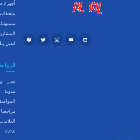
أجهزة ط
ملحقات
مستهلكا
المشاريع
اتصل بنا
الروابط
تجار - وك
مدونة
المواصفا
مراجعنا
العلامات 
KVKK