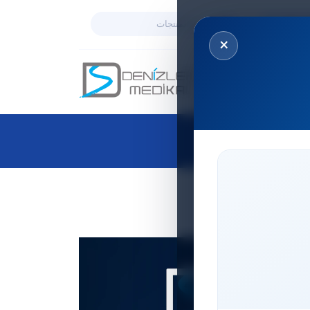
AR
RU
×
ع