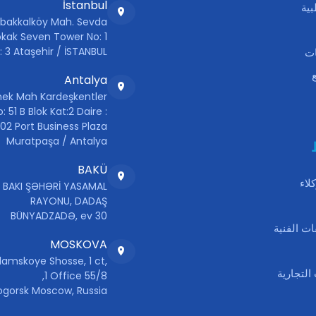
İstanbul
بية
bakkalköy Mah. Sevda
kak Seven Tower No: 1
: 3 Ataşehir / İSTANBUL
ت
Antalya
ek Mah Kardeşkentler
: 51 B Blok Kat:2 Daire :
102 Port Business Plaza
Muratpaşa / Antalya
BAKÜ
لاء
, BAKI ŞƏHƏRİ YASAMAL
RAYONU, DADAŞ
BÜNYADZADƏ, ev 30
ت الفنية
MOSKOVA
lamskoye Shosse, 1 ct,
التجارية
1 Office 55/8,
ogorsk Moscow, Russia