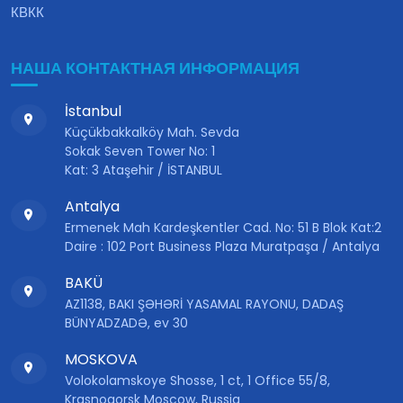
КВКК
НАША КОНТАКТНАЯ ИНФОРМАЦИЯ
İstanbul
Küçükbakkalköy Mah. Sevda
Sokak Seven Tower No: 1
Kat: 3 Ataşehir / İSTANBUL
Antalya
Ermenek Mah Kardeşkentler Cad. No: 51 B Blok Kat:2
Daire : 102 Port Business Plaza Muratpaşa / Antalya
BAKÜ
AZ1138, BAKI ŞƏHƏRİ YASAMAL RAYONU, DADAŞ
BÜNYADZADƏ, ev 30
MOSKOVA
Volokolamskoye Shosse, 1 ct, 1 Office 55/8,
Krasnogorsk Moscow, Russia