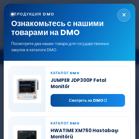
+90 544 577 5214
TR
EN
RU
AR
0216 577 5222
×
ПРОДУКЦИЯ DMO
info@denizlermedikal.com
Ознакомьтесь с нашими
товарами на DMO
Посмотрите два наших товара для государственных
закупок в каталоге DMO.
БЛОГ
КАТАЛОГ DMO
JUMPER JDP300P Fetal
Monitör
Смотреть на DMO
КАТАЛОГ DMO
HWATIME XM750 Hastabaşı
Monitörü