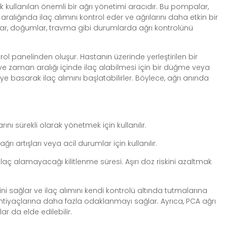
 kullanılan önemli bir ağrı yönetimi aracıdır. Bu pompalar,
 aralığında ilaç alımını kontrol eder ve ağrılarını daha etkin bir
nlar, doğumlar, travma gibi durumlarda ağrı kontrolünü
ol panelinden oluşur. Hastanın üzerinde yerleştirilen bir
ve zaman aralığı içinde ilaç alabilmesi için bir düğme veya
ye basarak ilaç alımını başlatabilirler. Böylece, ağrı anında
ını sürekli olarak yönetmek için kullanılır.
ı artışları veya acil durumlar için kullanılır.
ç alamayacağı kilitlenme süresi. Aşırı doz riskini azaltmak
ini sağlar ve ilaç alımını kendi kontrolü altında tutmalarına
 ihtiyaçlarına daha fazla odaklanmayı sağlar. Ayrıca, PCA ağrı
r da elde edilebilir.