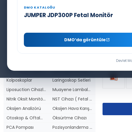
Bilirubinmetre
BIS Monitörü (Anestezi Derinlik)
DMO KATALOĞU
Cerrahi Aletler (Setler)
Damar Görüntüleme Cihazı
JUMPER JDP300P Fetal Monitör
Defibrilatör ve AED
EKG Cihazları
El Tipi Ultrasonlar
Enjektör Pompaları
DMO’da görüntüle
Fetal Doppler
Hastabaşı Monitörleri
Hasta Isıtma Cihazı & Blanketler
İnfüzyon Pompaları
Devlet Ma
İnfiltrasyon (Sıvı Verme) Pompası
Kaf Basınç Ölçer
Kan - Serum Isıtıcılar
Kapnografi Cihazları
Kolposkoplar
Laringoskop Setleri
Liposuction Cihazları
Muayene Lambaları
Nitrik Oksit Monitörü
NST Cihazı ( Fetal Monitör )
Oksijen Analizörü
Oksijen Hava Karıştırıcı
Otoskop & Oftalmoskoplar
Öksürtme Cihazı
PCA Pompası
Pozisyonlandırma Pedleri