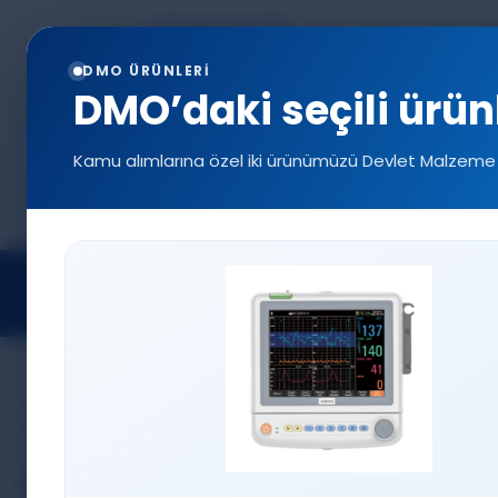
+90 544 577 5214
info@denizlermedi
0216 577 5222
DMO ÜRÜNLERİ
DMO’daki seçili ürün
Kamu alımlarına özel iki ürünümüzü Devlet Malzeme 
Projeler
Tıbbi Cihazlar
Aks
TIBBI CIHAZLAR
Ameliyat Lambaları
Anestezi Cihazları