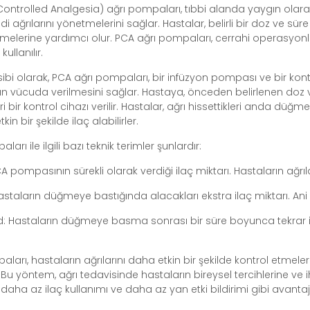
ontrolled Analgesia) ağrı pompaları, tıbbi alanda yaygın olarak
i ağrılarını yönetmelerini sağlar. Hastalar, belirli bir doz ve süre
letmelerine yardımcı olur. PCA ağrı pompaları, cerrahi operasyo
ullanılır.
bi olarak, PCA ağrı pompaları, bir infüzyon pompası ve bir kontr
arın vücuda verilmesini sağlar. Hastaya, önceden belirlenen doz 
bir kontrol cihazı verilir. Hastalar, ağrı hissettikleri anda düğme
kin bir şekilde ilaç alabilirler.
arı ile ilgili bazı teknik terimler şunlardır:
 pompasının sürekli olarak verdiği ilaç miktarı. Hastaların ağrılar
staların düğmeye bastığında alacakları ekstra ilaç miktarı. Ani ağr
d: Hastaların düğmeye basma sonrası bir süre boyunca tekrar ila
ları, hastaların ağrılarını daha etkin bir şekilde kontrol etmeler
 Bu yöntem, ağrı tedavisinde hastaların bireysel tercihlerine ve
aha az ilaç kullanımı ve daha az yan etki bildirimi gibi avantajla