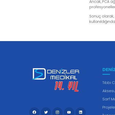
Ancak, PCA ağr
profesyoneller
Sonuç olarak, 
kullanıldığınd
DENI
Tıbbi C
Aksesu
Sarf M
Projele