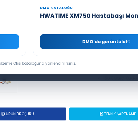
Türkçe Kullanı
DMO KATALOĞU
Son 15 İşleme 
HWATIME XM750 Hastabaşı Mon
İlaç İsmi ve İnf
Her Açılışta Ken
DMO’da görüntüle
3 Kademe Hava v
KVO, Bolus ve P
lzeme Ofisi kataloğuna yönlendirilirsiniz.
Sesli ve Görsel 
150 Saate Kadar
ÜRÜN BROŞÜRÜ
TEKNİK ŞARTNAME