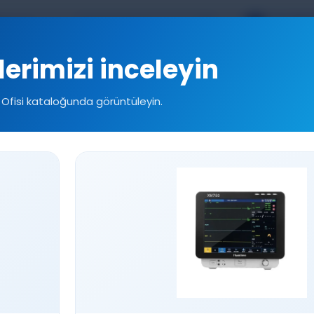
TR
EN
kal.com
lerimizi inceleyin
Ofisi kataloğunda görüntüleyin.
esuarlar
Sarf Malzemeler
Referanslarımız
T
AMPALL PP-9900 PCA AĞRI POMPASI
AMPALL PP-
Mikroişlemci Ko