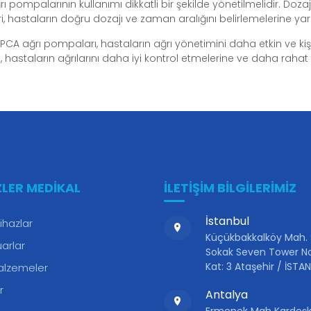
ı pompalarının kullanımı dikkatli bir şekilde yönetilmelidir. Dozaj 
i, hastaların doğru dozajı ve zaman aralığını belirlemelerine yard
PCA ağrı pompaları, hastaların ağrı yönetimini daha etkin ve kişis
a, hastaların ağrılarını daha iyi kontrol etmelerine ve daha rahat
ZLER MEDIKAL
İLETİŞİM BİLGİLERİMİZ
İstanbul
ihazlar
Küçükbakkalköy Mah.
arlar
Sokak Seven Tower No
Kat: 3 Ataşehir / İSTA
alzemeler
r
Antalya
Ermenek Mah Kardeşk