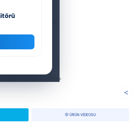
m Menüsü
Kaydedebilme
itörü
üzyon Bilgisi Kaydedebilme
dini Test Etme
e Tıkanıklık Seviyesi
urge Fonksiyonları
Alarmlar
 Batarya İle Kullanım İmkanı
ÜRÜN VİDEOSU