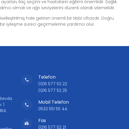
ayarları, ilaç seçimi ve hastaların eğitimi önemlidir. Sağlık
ımcı olmalı ve ağrı seviyelerini düzenli olarak izlemelidir.
elleştirilmiş hale getiren önemli bir tıbbi cihazdır. Doğru
 bir iyileşme süreci geçirmelerine yardımcı olur.
Telefon
0216 577 52 22
0216 577 52 25
 Sevda
Mobil Telefon
: 1
0533 551 55 44
NBUL
Fax
0216 577 52 21
entler