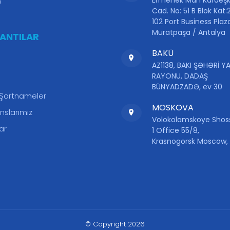
m
Cad. No: 51 B Blok Kat:2
102 Port Business Plaz
Muratpaşa / Antalya
ANTILAR
BAKÜ
AZ1138, BAKI ŞƏHƏRİ 
RAYONU, DADAŞ
BÜNYADZADƏ, ev 30
 Şartnameler
MOSKOVA
nslarımız
Volokolamskoye Shosse
ar
1 Office 55/8,
Krasnogorsk Moscow, 
© Copyright 2026