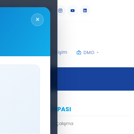
RU
AR
×
eknik Şartnameler
İletişim
DMO
9900 PCA AĞRI POMPASI
ntrollü Güvenilir ve Hassas Çalışma