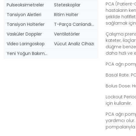
PCA (Patient-C
Pulseoksimetreler
Steteskoplar
hastaların kend
Tansiyon Aletleri
Ritim Holter
şekilde hafif
sağlamak için k
Tansiyon Holterler
T-Parça Canlandırıcı
Vasküler Doppler
Ventilatörler
Çalışma prensi
kateter, ilaçl
Video Laringoskop
Vücut Analiz Cihazı
düğme benzeri 
daha hızlı ve et
Yeni Yoğun Bakım Yönetmeliği
PCA ağrı pompal
Basal Rate: PCA
Bolus Dose: Ha
Lockout Perio
için kullanılır.
PCA ağrı pompa
yardımcı olur.
pompalarıyla d