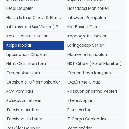
Fetal Doppler
Hastabaşı Monitörleri
Hasta Isıtma Cihazı & Blanketler
İnfüzyon Pompaları
İnfiltrasyon (Sıvı Verme) Pompası
Kaf Basınç Ölçer
Kan - Serum Isıtıcılar
Kapnografi Cihazları
Kolposkoplar
Laringoskop Setleri
Liposuction Cihazları
Muayene Lambaları
Nitrik Oksit Monitörü
NST Cihazı ( Fetal Monitör )
Oksijen Analizörü
Oksijen Hava Karıştırıcı
Otoskop & Oftalmoskoplar
Öksürtme Cihazı
PCA Pompası
Pozisyonlandırma Pedleri
Pulseoksimetreler
Steteskoplar
Tansiyon Aletleri
Ritim Holter
Tansiyon Holterler
T-Parça Canlandırıcı
Vasküler Doppler
Ventilatörler