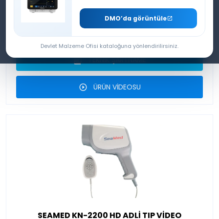
JİNEKOLOJİ VİDEO KOLPOSKOPİ SİSTEMİ
DMO’da görüntüle
ÜRÜN BROŞÜRÜ
Devlet Malzeme Ofisi kataloğuna yönlendirilirsiniz.
TEKNİK ŞARTNAME
ÜRÜN VİDEOSU
SEAMED KN-2200 HD ADLİ TIP VİDEO