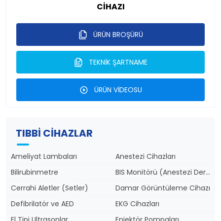
CİHAZI
ÜRÜN BROŞÜRÜ
TEKNİK ŞARTNAME
ÜRÜN VİDEOSU
TIBBI CIHAZLAR
Ameliyat Lambaları
Anestezi Cihazları
Bilirubinmetre
BIS Monitörü (Anestezi Derinlik)
Cerrahi Aletler (Setler)
Damar Görüntüleme Cihazı
Defibrilatör ve AED
EKG Cihazları
El Tipi Ultrasonlar
Enjektör Pompaları