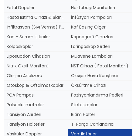
Fetal Doppler
Hastabaşı Monitörleri
Hasta Isıtma Cihazı & Blanketler
İnfüzyon Pompaları
İnfiltrasyon (Sıvı Verme) Pompası
Kaf Basınç Ölçer
Kan - Serum Isıtıcılar
Kapnografi Cihazları
Kolposkoplar
Laringoskop Setleri
Liposuction Cihazları
Muayene Lambaları
Nitrik Oksit Monitörü
NST Cihazı ( Fetal Monitör )
Oksijen Analizörü
Oksijen Hava Karıştırıcı
Otoskop & Oftalmoskoplar
Öksürtme Cihazı
PCA Pompası
Pozisyonlandırma Pedleri
Pulseoksimetreler
Steteskoplar
Tansiyon Aletleri
Ritim Holter
Tansiyon Holterler
T-Parça Canlandırıcı
Vasküler Doppler
Ventilatörler