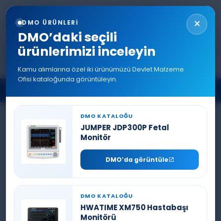
+90 544 577 5214
TR
EN
RU
AR
0216 577 5222
×
DMO ÜRÜNLERİ
info@denizlermedikal.com
DMO’daki seçili
ürünlerimizi inceleyin
Kamu alımlarına özel iki ürünümüzü Devlet Malzeme
Ofisi kataloğunda görüntüleyin.
VENTILATÖRLER
DMO KATALOĞU
JUMPER JDP300P Fetal
Monitör
DMO’da görüntüle
DMO KATALOĞU
HWATIME XM750 Hastabaşı
NORTHERN CRIUS V6 YOĞUNBAKIM
Monitörü