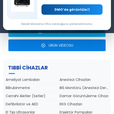
VENTİLATÖRÜ
DMO’da görüntüle
ÜRÜN BROŞÜRÜ
Devlet Malzeme Ofisi kataloğuna yönlendirilirsiniz.
TEKNİK ŞARTNAME
ÜRÜN VİDEOSU
TIBBI CIHAZLAR
Ameliyat Lambaları
Anestezi Cihazları
Bilirubinmetre
BIS Monitörü (Anestezi Derinlik)
Cerrahi Aletler (Setler)
Damar Görüntüleme Cihazı
Defibrilatör ve AED
EKG Cihazları
El Tipi Ultrasonlar
Enjektör Pompaları